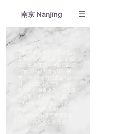
南京 Nánjīng
原国民政府主席寓所，也就
是蒋介石和宋美龄夫妇的卧
室。因为其三层重檐宫殿式
建筑，被称为远东第一别
墅。1931年由赵志游1设
计。1932投入使用，国民
政府还都南京之后，成为蒋
介石和宋美龄独家别墅。
1984年对外开放。后来曾
经并入过金陵饭店经营，但
是2010左右政府组织复原
维修，再次对公众开放。