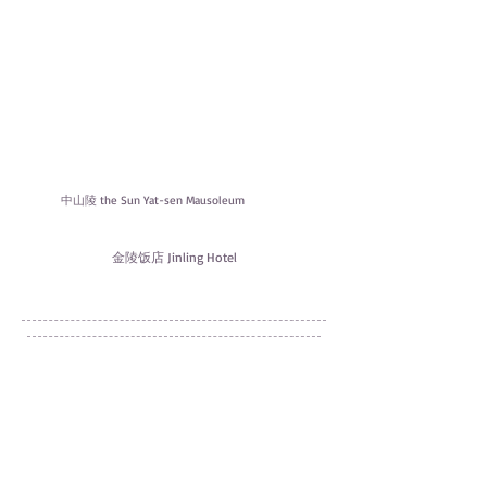
中山陵 the Sun Yat-sen Mausoleum
金陵饭店 Jinling Hotel
© 2019 by 芹菜.
Proudly created with
Wix.com