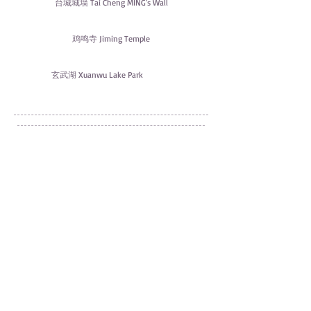
台城城墙 Tai Cheng MING's Wall
鸡鸣寺 Jiming Temple
玄武湖 Xuanwu Lake Park
© 2019 by 芹菜.
Proudly created with
Wix.com