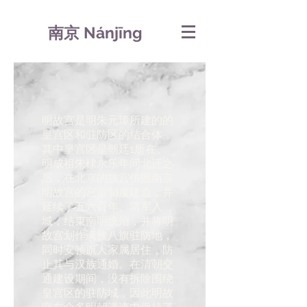
南京 Nánjīng
明故宫是明朱元璋所建的的
皇宫区和驻防区的结合体，
其中皇宫区是朝廷1所在。
明成祖朱棣永乐年间北迁之
后，在北京的故宫仿照南京
明故宫的宫室制度建造，并
延续了五六百年。清军入
城，结束南明统治，并将明
故宫划作满族八旗驻防地，
同时安顿旗人家属居住，防
止其与汉族通婚。在清朝交
通建设期间，没有拆除围绕
皇宫区的驻防城，因此明故