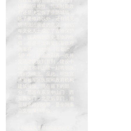
宫在众多明朝遗迹中保持了
较高的完整性。民国时期政
府还是决定拆了驻防城墙，
除了要修路以外，还有消灭
明清统治痕迹的意义。1915
年文化人士成立了古物保护
所，强调明朝历史遗物的价
值，但是并没有受到新政府
的重视。1929年《首都计
划》中，民国政府再一次将
交通建设放到首列，建设中
山大道和中山陵一起将明故
宫割为南北。至此，明故宫
逐渐被军区医院和政府机构
建筑侵蚀。现在留下的部
分，范围在东至中山门，西
至西安门，北至后宰门，南
至瑞金路的地带，是全国重
点文物保护单位。
1 朝廷其实是前朝和后庭的结