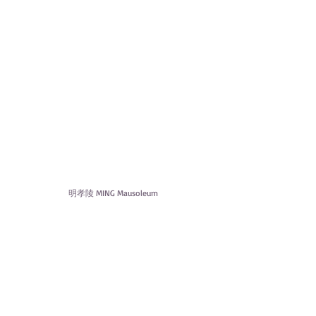
明孝陵 MING Mausoleum
南京博物院 Nanjing Museum
朝天宫 Chaotian Palace